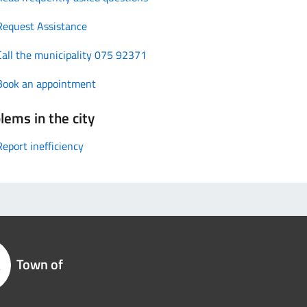
Request Assistance
Call the municipality 075 92371
Book an appointment
lems in the city
Report inefficiency
Town of