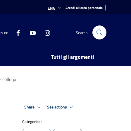
|
ENG
Accedi all'area personale
us on
Search
Tutti gli argomenti
 colloqui
Share
See actions
Categories: