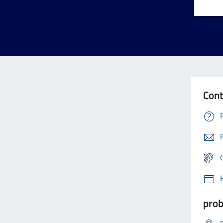
Cont
prob