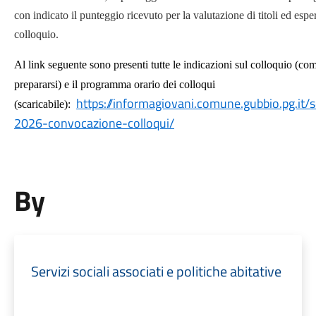
con indicato il punteggio ricevuto per la valutazione di titoli ed es
colloquio.
Al link seguente sono presenti tutte le indicazioni sul colloquio (com
prepararsi) e il programma orario dei colloqui
https://informagiovani.comune.gubbio.pg.it/s
(scaricabile):
2026-convocazione-colloqui/
By
Servizi sociali associati e politiche abitative