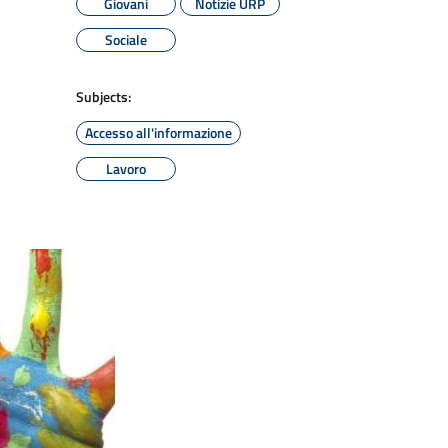
Giovani
Notizie URP
Sociale
Subjects:
Accesso all'informazione
Lavoro