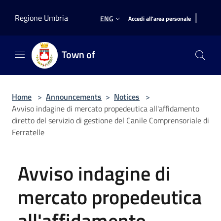
Salta al contenuto principale
|
Regione Umbria
ENG
Accedi all'area personale
Town of
Home
>
Announcements
>
Notices
>
Avviso indagine di mercato propedeutica all'affidamento
diretto del servizio di gestione del Canile Comprensoriale di
Ferratelle
Avviso indagine di
mercato propedeutica
all'affidamento