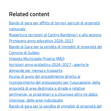
Related content
Bando di gara per affitto di terreni agricoli di proprietà
comunale
Riapertura iscrizioni al Centro Bambine/i e alla sezione
Primavera anno educativo 2026-2027
Bando di Gara per la vendita di immobili di proprietà del
Comune di Gubbio
Imposta Municipale Propria (IMU)
Iscrizioni anno scolastico 2026-2027 : aperte le
domande per mensa e trasporto
Avviso di avvio del procedimento diretto al
riconoscimento del presupposto per l’usucapione, della
proprietà di aree destinate a strade e relative
pertinenze, ai proprietari e a chiunque altro ne abbia
interesse, delle aree individuate
Bando di gara per la vendita di immobili di proprietà del