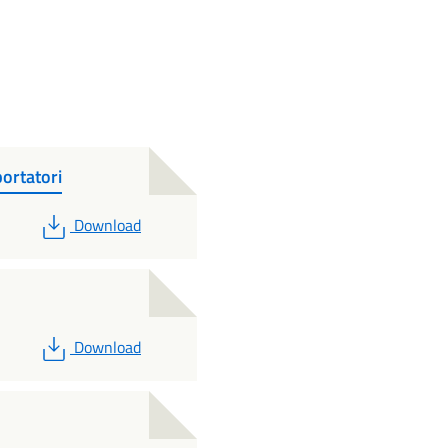
ortatori
PDF
Download
PDF
Download