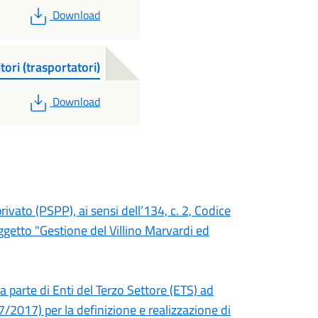
PDF
Download
tori (trasportatori)
PDF
Download
ivato (PSPP), ai sensi dell’134, c. 2, Codice
ggetto "Gestione del Villino Marvardi ed
a parte di Enti del Terzo Settore (ETS) ad
7/2017) per la definizione e realizzazione di