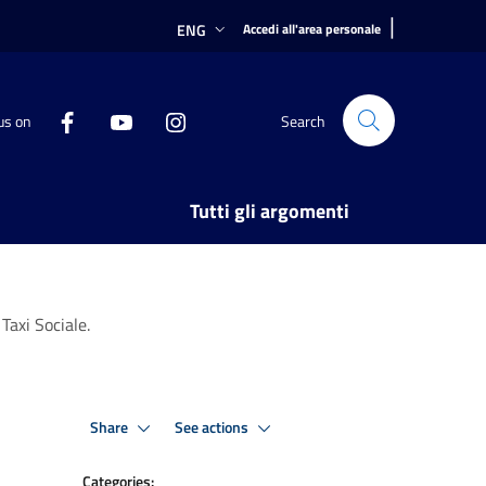
|
ENG
Accedi all'area personale
us on
Search
Tutti gli argomenti
Taxi Sociale.
Share
See actions
Categories: