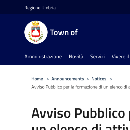
Salta al contenuto principale
Regione Umbria
Town of
Amministrazione
Novità
Servizi
Vivere 
Home
>
Announcements
>
Notices
>
Avviso Pubblico per la formazione di un elenco di att
Avviso Pubblico 
un elenco di atti