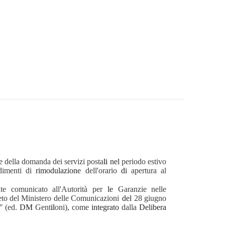
ne
della domanda dei servizi posta
li
nel
periodo estivo
dimenti di
rimodulazione
dell'orario
di
apertura al
te comunicato all'Autorità per
le
Garanzie
nelle
eto
del
Ministero delle
Comunicazioni
del
28
giugno
i"
(ed.
DM
Gent
il
oni), come
integrato
dalla
Delibera