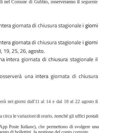
li
nel
Comune
di Gubbio
,
osserveranno
il
seguente
intera
giornata
di
chiusura
stagionale
i giorni
ntera
giornata
di
chiusura stag
i
onale
i giorni
,
19, 25, 26,
agosto.
na
int
era
giornata
di
chiusura
stagiona
l
e
il
osserverà
una
intera
giornata
di
ch
i
usura
verà
nei
giorni
dall'11 al
14 e dal
18 al
22 agosto
il
za
circa
le
variazioni
di
orario,
nonchè
gli
uffici
postali
App Poste
l
tal
i
ane), che
permettono di svolgere
una
nto di bollettini,
la
gestione del conto
corrente.