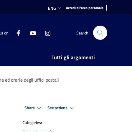
|
ENG
Accedi all'area personale
us on
Search
Tutti gli argomenti
ed orarie degli uffici postali
Share
See actions
Categories: