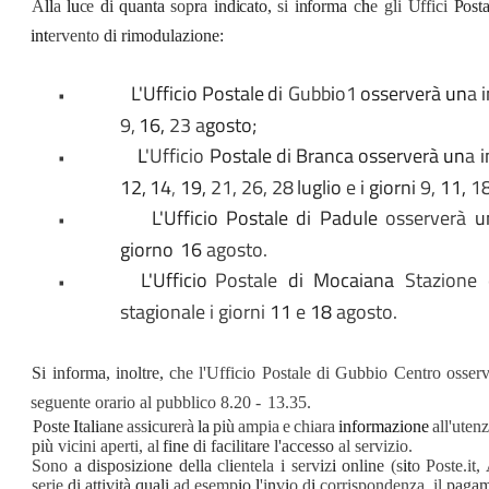
A
ll
a
lu
ce
di
quanta
sop
r
a
indicato,
si
informa
c
h
e gli Uffici
Posta
int
ervento
di rimodulazione:
L'Ufficio
Postale
di
Gubb
i
o1
osserverà
un
a
•
9,
16,
23 a
gosto;
L
'Ufficio
Postale
di
Branca
osserverà
un
a
i
•
12,
14
,
19,
21, 26, 28
luglio
e
i giorni
9,
11,
18
L'Ufficio
Postale
di
Padule
osserverà
u
•
giorno
16
agosto.
L'Ufficio
Postale
di
Mocaiana
Stazione
•
stag
i
onale i giorni
11
e
18
agosto.
Si informa,
inoltre,
che
l'Ufficio
Postale
di Gubbio
Centro
osser
seguente orario al
pubblico 8.20
-
13.35.
Poste
I
ta
li
a
n
e
ass
i
cu
r
erà
la
più
ampia
e
chiara
informazione
all'uten
più
vicini aperti, al
fine
di
facilitare l'accesso
al
servizio.
Sono
a disposizione della
cl
i
entela
i
serv
i
z
i
online
(s
it
o Poste.it,
serie
di attività
quali
ad esemp
i
o
l
'i
n
v
i
o d
i
corrispondenza, il
pagame