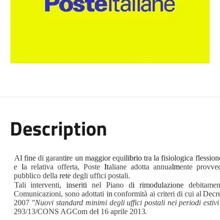
Description
A
l
fine
di garant
ir
e
un maggior
equ
ilibrio
tra la fisiologica flessio
e
l
a relativa offerta, Poste
It
aliane adotta annua
lm
ente provve
pubblico della
rete
degli uffici postali.
Tali interventi,
inseriti
nel Piano d
i
rimodulazione
debitamen
Comunicazioni,
sono
adottati
in
conformità ai
criteri
di
cui
al
Decr
2007
"Nuovi
standard
minimi degli
uffici
postali nei
periodi estiv
293/13/CONS AGCom de
l
16 aprile
2013.