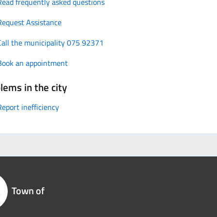
Read frequently asked questions
Request Assistance
Call the municipality 075 92371
Book an appointment
lems in the city
Report inefficiency
Town of