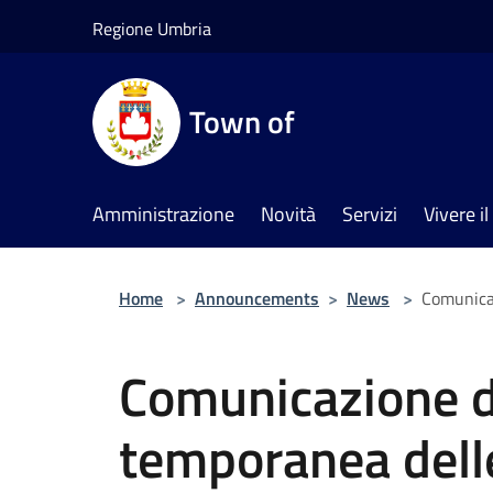
Salta al contenuto principale
Regione Umbria
Town of
Amministrazione
Novità
Servizi
Vivere 
Home
>
Announcements
>
News
>
Comunicaz
Comunicazione d
temporanea delle