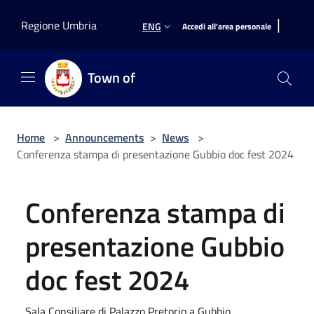
Salta al contenuto principale
|
Regione Umbria
ENG
Accedi all'area personale
Town of
Home
>
Announcements
>
News
>
Conferenza stampa di presentazione Gubbio doc fest 2024
Conferenza stampa di
presentazione Gubbio
doc fest 2024
Sala Consiliare di Palazzo Pretorio a Gubbio