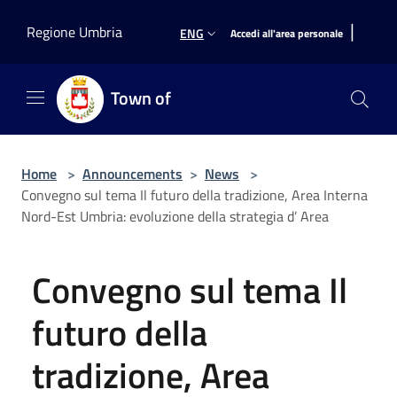
Salta al contenuto principale
|
Regione Umbria
ENG
Accedi all'area personale
Town of
Home
>
Announcements
>
News
>
Convegno sul tema Il futuro della tradizione, Area Interna
Nord-Est Umbria: evoluzione della strategia d’ Area
Convegno sul tema Il
futuro della
tradizione, Area