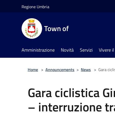
Salta al contenuto principale
Regione Umbria
Town of
Amministrazione
Novità
Servizi
Vivere 
Home
>
Announcements
>
News
>
Gara cicli
Gara ciclistica G
– interruzione tr