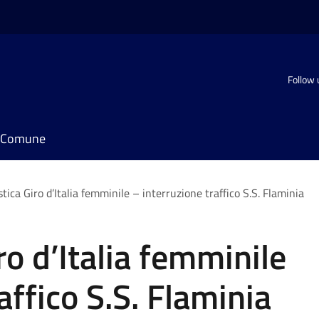
Follow 
il Comune
stica Giro d’Italia femminile – interruzione traffico S.S. Flaminia
iro d’Italia femminile
affico S.S. Flaminia