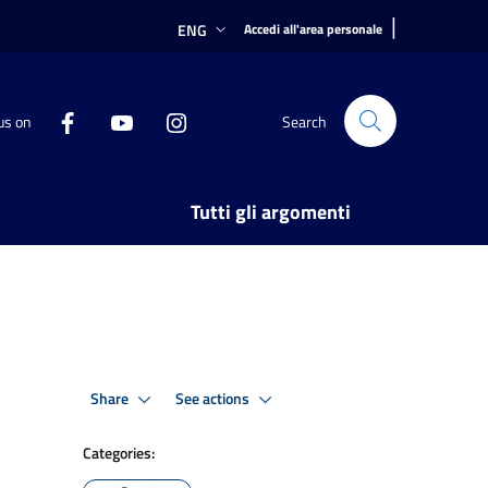
|
ENG
Accedi all'area personale
us on
Search
Tutti gli argomenti
Share
See actions
Categories: