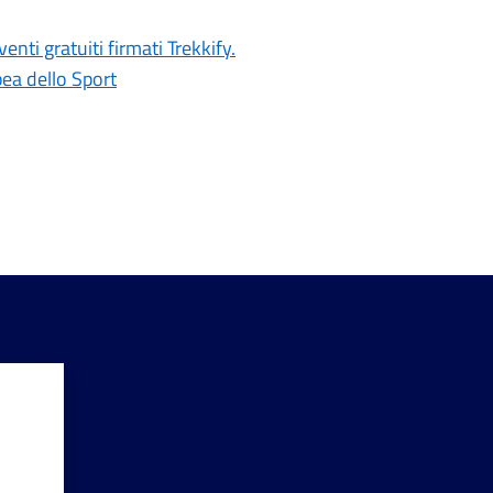
nti gratuiti firmati Trekkify.
ea dello Sport