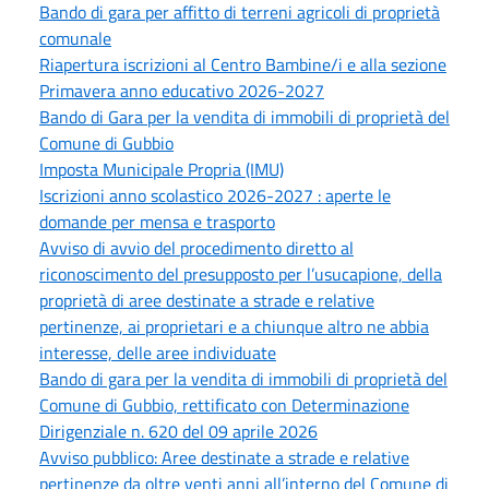
Bando di gara per affitto di terreni agricoli di proprietà
comunale
Riapertura iscrizioni al Centro Bambine/i e alla sezione
Primavera anno educativo 2026-2027
Bando di Gara per la vendita di immobili di proprietà del
Comune di Gubbio
Imposta Municipale Propria (IMU)
Iscrizioni anno scolastico 2026-2027 : aperte le
domande per mensa e trasporto
Avviso di avvio del procedimento diretto al
riconoscimento del presupposto per l’usucapione, della
proprietà di aree destinate a strade e relative
pertinenze, ai proprietari e a chiunque altro ne abbia
interesse, delle aree individuate
Bando di gara per la vendita di immobili di proprietà del
Comune di Gubbio, rettificato con Determinazione
Dirigenziale n. 620 del 09 aprile 2026
Avviso pubblico: Aree destinate a strade e relative
pertinenze da oltre venti anni all’interno del Comune di