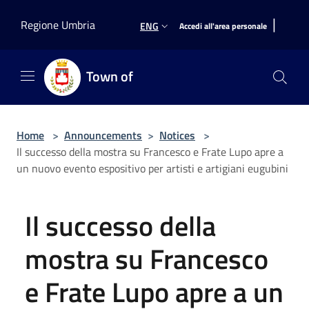
Salta al contenuto principale
|
Regione Umbria
ENG
Accedi all'area personale
Town of
Home
>
Announcements
>
Notices
>
Il successo della mostra su Francesco e Frate Lupo apre a
un nuovo evento espositivo per artisti e artigiani eugubini
Il successo della
mostra su Francesco
e Frate Lupo apre a un