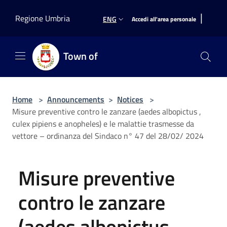
Salta al contenuto principale
|
Regione Umbria
ENG
Accedi all'area personale
Town of
Home
>
Announcements
>
Notices
>
Misure preventive contro le zanzare (aedes albopictus ,
culex pipiens e anopheles) e le malattie trasmesse da
vettore – ordinanza del Sindaco n° 47 del 28/02/ 2024
Misure preventive
contro le zanzare
(aedes albopictus ,