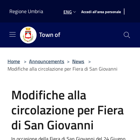
Salta al contenuto principale
|
Regione Umbria
ENG
Accedi all'area personale
Town of
Home
>
Announcements
>
News
>
Modifiche alla circolazione per Fiera di San Giovanni
Modifiche alla
circolazione per Fiera
di San Giovanni
In occasione della Fiera di San Giovanni del 24 Giugno