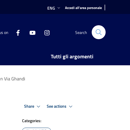
|
ENG
Accedi all'area personale
us on
Search
Tutti gli argomenti
 in Via Ghandi
Share
See actions
Categories: