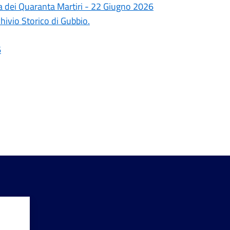
nza dei Quaranta Martiri - 22 Giugno 2026
hivio Storico di Gubbio.
6