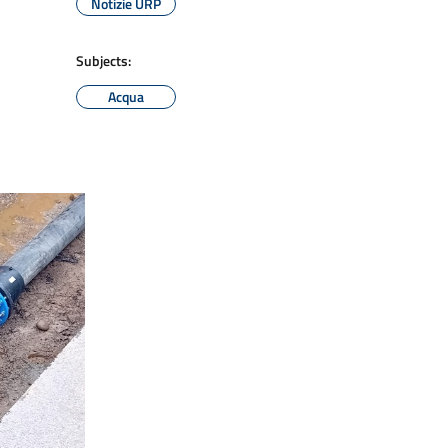
Notizie URP
Subjects:
Acqua