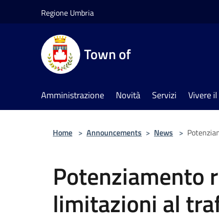
Salta al contenuto principale
Regione Umbria
Town of
Amministrazione
Novità
Servizi
Vivere 
Home
>
Announcements
>
News
>
Potenziame
Potenziamento re
limitazioni al tra