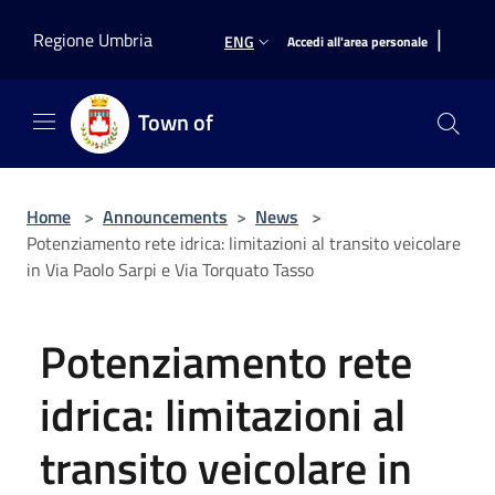
Salta al contenuto principale
|
Regione Umbria
ENG
Accedi all'area personale
Town of
Home
>
Announcements
>
News
>
Potenziamento rete idrica: limitazioni al transito veicolare
in Via Paolo Sarpi e Via Torquato Tasso
Potenziamento rete
idrica: limitazioni al
transito veicolare in