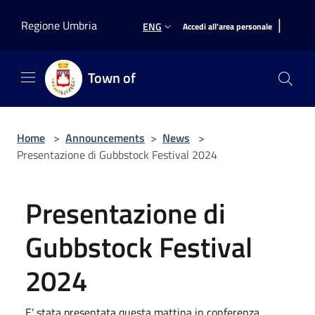
Salta al contenuto principale
|
Regione Umbria
ENG
Accedi all'area personale
Town of
Home
>
Announcements
>
News
>
Presentazione di Gubbstock Festival 2024
Presentazione di
Gubbstock Festival
2024
E’ stata presentata questa mattina in conferenza