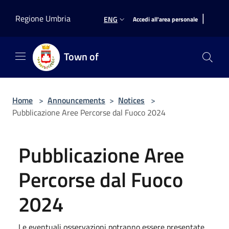
Salta al contenuto principale
|
Regione Umbria
ENG
Accedi all'area personale
Town of
Home
>
Announcements
>
Notices
>
Pubblicazione Aree Percorse dal Fuoco 2024
Pubblicazione Aree
Percorse dal Fuoco
2024
Le eventuali osservazioni potranno essere presentate