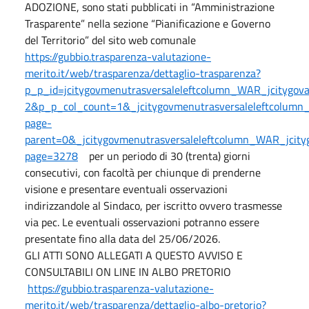
ADOZIONE, sono stati pubblicati in “Amministrazione
Trasparente” nella sezione “Pianificazione e Governo
del Territorio” del sito web comunale
https://gubbio.trasparenza-valutazione-
merito.it/web/trasparenza/dettaglio-trasparenza?
p_p_id=jcitygovmenutrasversaleleftcolumn_WAR_jcitygo
2&p_p_col_count=1&_jcitygovmenutrasversaleleftcolumn_
page-
parent=0&_jcitygovmenutrasversaleleftcolumn_WAR_jcityg
page=3278
per un periodo di 30 (trenta) giorni
consecutivi, con facoltà per chiunque di prenderne
visione e presentare eventuali osservazioni
indirizzandole al Sindaco, per iscritto ovvero trasmesse
via pec. Le eventuali osservazioni potranno essere
presentate fino alla data del 25/06/2026.
GLI ATTI SONO ALLEGATI A QUESTO AVVISO E
CONSULTABILI ON LINE IN ALBO PRETORIO
https://gubbio.trasparenza-valutazione-
merito.it/web/trasparenza/dettaglio-albo-pretorio?