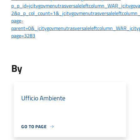
p_p_id=jcitygovmenutrasversaleleftcolumn_WAR_jcitygo
2&p_p_col_count=1&_jcitygovmenutrasversaleleftcolumn_
page-
parent=0&_jcitygovmenutrasversaleleftcolumn_WAR_jcityg
page=3283
By
Ufficio Ambiente
GO TO PAGE