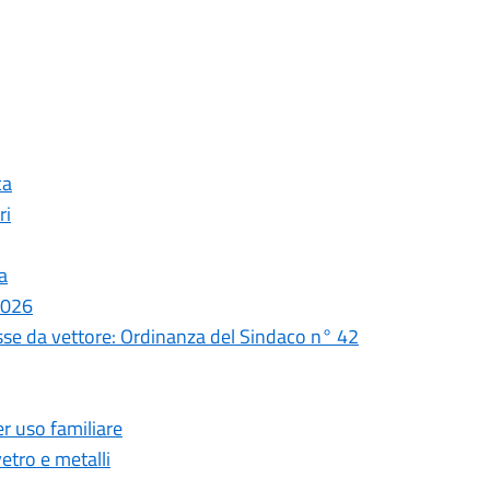
ca
ri
a
 2026
sse da vettore: Ordinanza del Sindaco n° 42
r uso familiare
etro e metalli