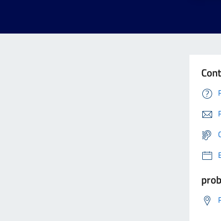
Cont
prob