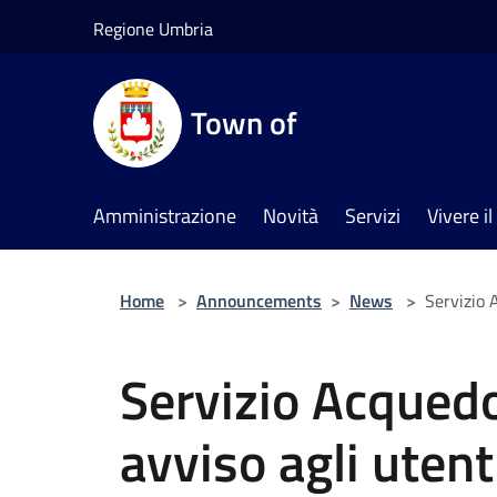
Salta al contenuto principale
Regione Umbria
Town of
Amministrazione
Novità
Servizi
Vivere 
Home
>
Announcements
>
News
>
Servizio 
Servizio Acqued
avviso agli uten