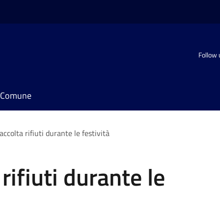
Follow 
il Comune
accolta rifiuti durante le festività
rifiuti durante le