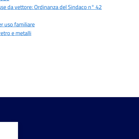
sse da vettore: Ordinanza del Sindaco n° 42
r uso familiare
etro e metalli