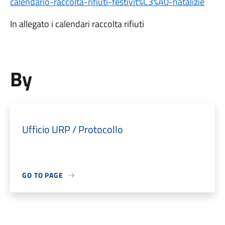
calendario-raccolta-rifiuti-festivit%C3%A0-natalizie
In allegato i calendari raccolta rifiuti
By
Ufficio URP / Protocollo
GO TO PAGE