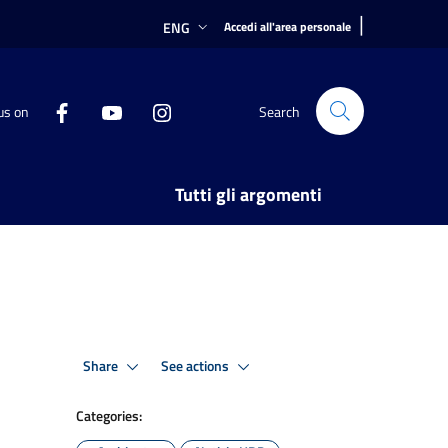
|
ENG
Accedi all'area personale
us on
Search
Tutti gli argomenti
Share
See actions
Categories: