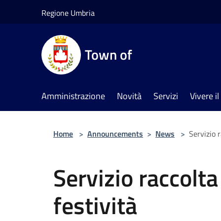
Salta al contenuto principale
Regione Umbria
Town of
Amministrazione
Novità
Servizi
Vivere 
Home
>
Announcements
>
News
>
Servizio r
Servizio raccolta 
festività