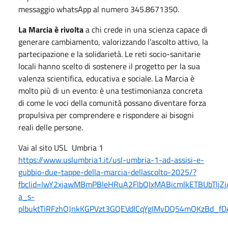
messaggio whatsApp al numero 345.8671350.
La Marcia è rivolta
a chi crede in una scienza capace di
generare cambiamento, valorizzando l’ascolto attivo, la
partecipazione e la solidarietà. Le reti socio-sanitarie
locali hanno scelto di sostenere il progetto per la sua
valenza scientifica, educativa e sociale. La Marcia è
molto più di un evento: è una testimonianza concreta
di come le voci della comunità possano diventare forza
propulsiva per comprendere e rispondere ai bisogni
reali delle persone.
Vai al sito USL Umbria 1
https://www.uslumbria1.it/usl-umbria-1-ad-assisi-e-
gubbio-due-tappe-della-marcia-dellascolto-2025/?
fbclid=IwY2xjawMBmPBleHRuA2FlbQIxMABicmlkETBUbTljZ
a_s-
plbuktTiRFzhOJnkKGPVzt3GQEVdICqYgIMvDQ54mOKzBd_f