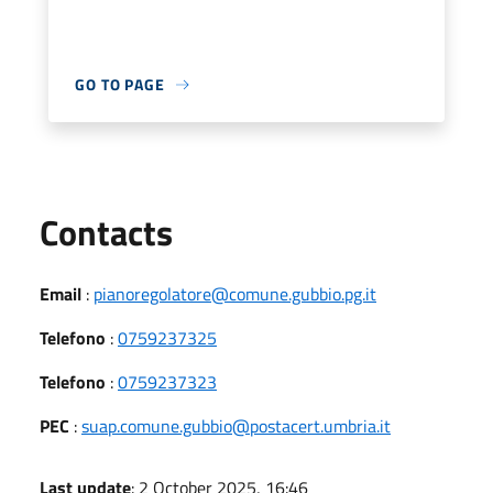
GO TO PAGE
Utili
Contacts
Email
:
pianoregolatore@comune.gubbio.pg.it
Telefono
:
0759237325
Telefono
:
0759237323
PEC
:
suap.comune.gubbio@postacert.umbria.it
Last update
: 2 October 2025, 16:46