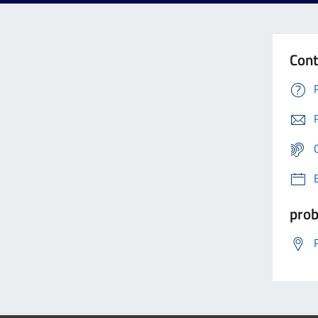
Cont
prob