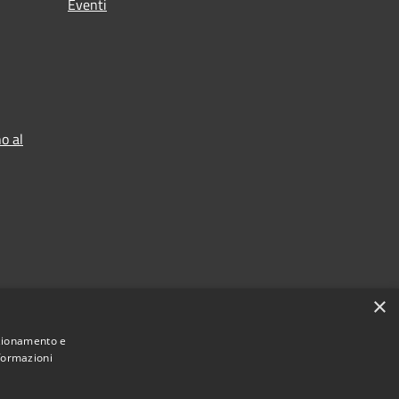
Eventi
o al
×
nzionamento e
nformazioni