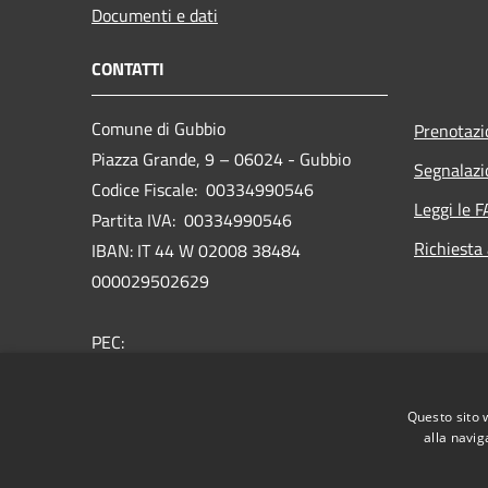
Documenti e dati
CONTATTI
Comune di Gubbio
Prenotaz
Piazza Grande, 9 – 06024 - Gubbio
Segnalazi
Codice Fiscale: 00334990546
Leggi le 
Partita IVA: 00334990546
Richiesta
IBAN: IT 44 W 02008 38484
000029502629
PEC:
comune.gubbio@postacert.umbria.it
Centralino Unico: 075 92371
Questo sito 
Rubrica telefonica
alla navig