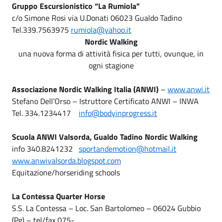
Gruppo Escursionistico “La Rumiola”
c/o Simone Rosi via U.Donati 06023 Gualdo Tadino
Tel.339.7563975
rumiola@yahoo.it
Nordic Walking
una nuova forma di attività fisica per tutti, ovunque, in
ogni stagione
Associazione Nordic Walking Italia (ANWI)
–
www.anwi.it
Stefano Dell’Orso – Istruttore Certificato ANWI – INWA
Tel. 334.1234417
info@bodyinprogress.it
Scuola ANWI Valsorda, Gualdo Tadino Nordic Walking
info 340.8241232
sportandemotion@hotmail.it
www.anwivalsorda.blogspot.com
Equitazione/horseriding schools
La Contessa Quarter Horse
S.S. La Contessa – Loc. San Bartolomeo – 06024 Gubbio
(Pg) – tel/fax 075-