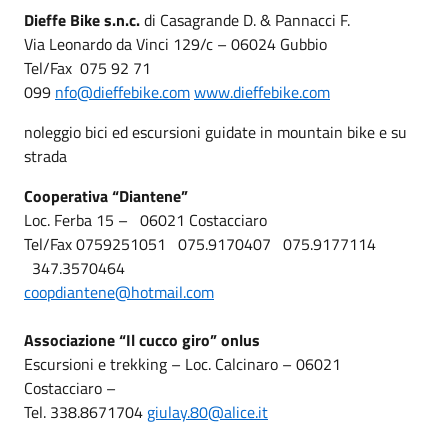
Dieffe Bike s.n.c.
di Casagrande D. & Pannacci F.
Via Leonardo da Vinci 129/c – 06024 Gubbio
Tel/Fax 075 92 71
099
nfo@dieffebike.com
www.dieffebike.com
noleggio bici ed escursioni guidate in mountain bike e su
strada
Cooperativa “Diantene”
Loc. Ferba 15 – 06021 Costacciaro
Tel/Fax 0759251051 075.9170407 075.9177114
347.3570464
coopdiantene@hotmail.com
Associazione “Il cucco giro” onlus
Escursioni e trekking – Loc. Calcinaro – 06021
Costacciaro –
Tel. 338.8671704
giulay.80@alice.it