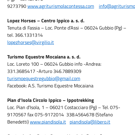
9273790
www.agriturismolacontessa.com
info@agriturismo
Lopez Horses – Centro Ippico a. s. d.
Tenuta di Fassia – Loc. Ponte d’Assi – 06024 Gubbio (Pg) –
tel. 366.1331314
lopezhorses@virgilio.it
Turismo Equestre Mocaiana a. s. d.
Loc. Loreto 100 – 06024 Gubbio info -Andrea:
331.3685417 -Arturo 346.7889309
turismoequestregubbio@gmail.com
Facebook: A.S. Turismo Equestre Mocaiana
Pian d’Isola Circolo Ippico – Ippotrekking
Loc. Pian d’Isola, 1 – 06021 Costacciaro (Pg) – Tel. 075-
9170567 fax 075-9172014 338.4564678 (Stefano
Benedetti)
www.piandisola.it
piandisola@libero.it