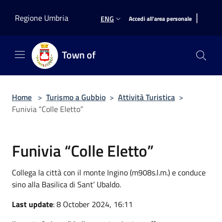
Salta al contenuto principale
|
Regione Umbria
ENG
Accedi all'area personale
Town of
Home
>
Turismo a Gubbio
>
Attività Turistica
>
Funivia “Colle Eletto”
Funivia “Colle Eletto”
Collega la città con il monte Ingino (m908s.l.m.) e conduce
sino alla Basilica di Sant’ Ubaldo.
Last update
: 8 October 2024, 16:11