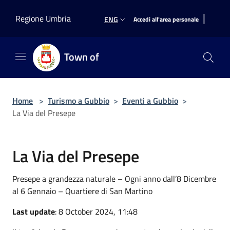
Salta al contenuto principale
|
Regione Umbria
ENG
Accedi all'area personale
Town of
Home
>
Turismo a Gubbio
>
Eventi a Gubbio
>
La Via del Presepe
La Via del Presepe
Presepe a grandezza naturale – Ogni anno dall’8 Dicembre
al 6 Gennaio – Quartiere di San Martino
Last update
: 8 October 2024, 11:48