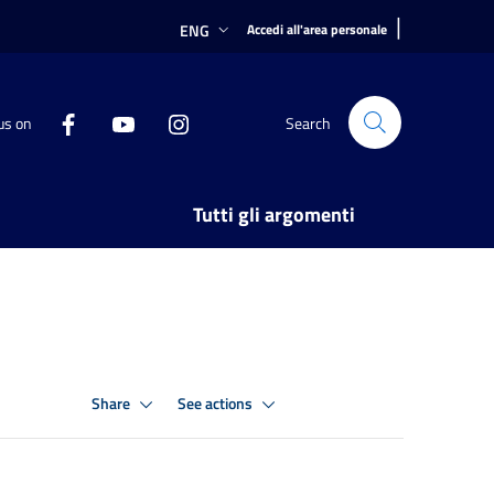
|
ENG
Accedi all'area personale
us on
Search
Tutti gli argomenti
Share
See actions