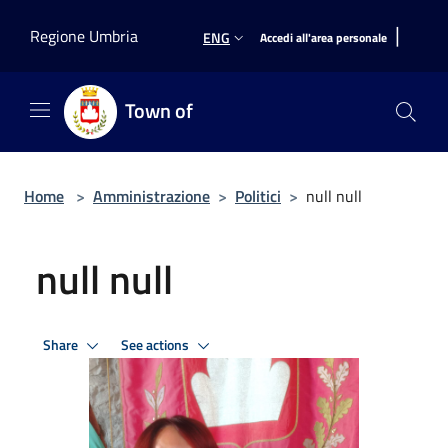
Salta al contenuto principale
|
Regione Umbria
ENG
Accedi all'area personale
Town of
Home
>
Amministrazione
>
Politici
>
null null
null null
Share
See actions