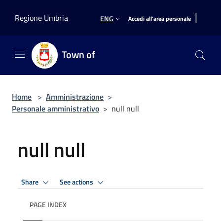
Salta al contenuto principale
|
Regione Umbria
ENG
Accedi all'area personale
Town of
Home
>
Amministrazione
>
Personale amministrativo
>
null null
null null
Share
See actions
PAGE INDEX