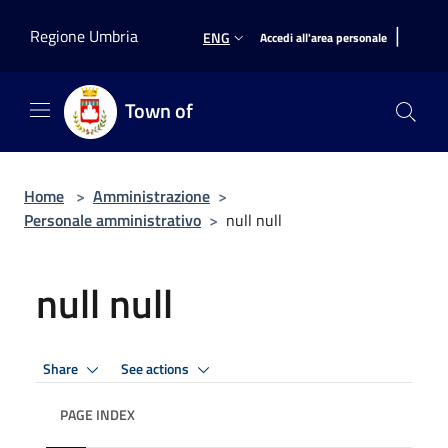
Salta al contenuto principale
|
Regione Umbria
ENG
Accedi all'area personale
Town of
Home
>
Amministrazione
>
Personale amministrativo
>
null null
null null
Share
See actions
PAGE INDEX