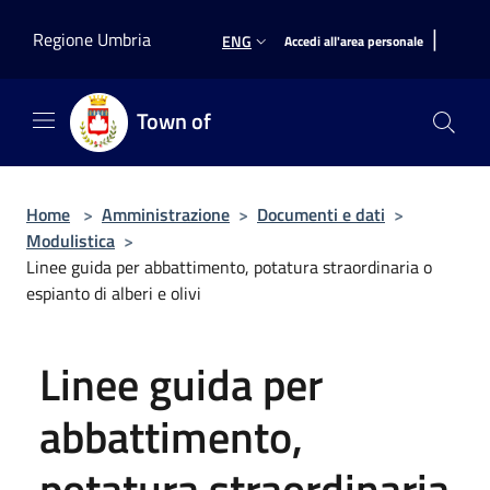
Salta al contenuto principale
|
Regione Umbria
ENG
Accedi all'area personale
Town of
Home
>
Amministrazione
>
Documenti e dati
>
Modulistica
>
Linee guida per abbattimento, potatura straordinaria o
espianto di alberi e olivi
Linee guida per
abbattimento,
potatura straordinaria