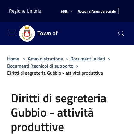
Salta al contenuto principale
|
Regione Umbria
ENG
Accedi all'area personale
Town of
Home
>
Amministrazione
>
Documenti e dati
>
Documenti (tecnico) di supporto
>
Diritti di segreteria Gubbio - attività produttive
Diritti di segreteria
Gubbio - attività
produttive