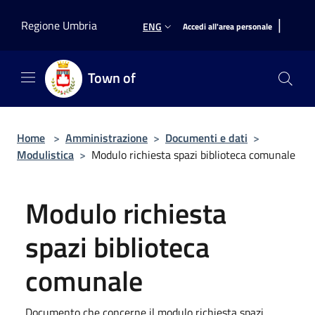
Salta al contenuto principale
|
Regione Umbria
ENG
Accedi all'area personale
Town of
Home
>
Amministrazione
>
Documenti e dati
>
Modulistica
>
Modulo richiesta spazi biblioteca comunale
Modulo richiesta
spazi biblioteca
comunale
Documento che concerne il modulo richiesta spazi