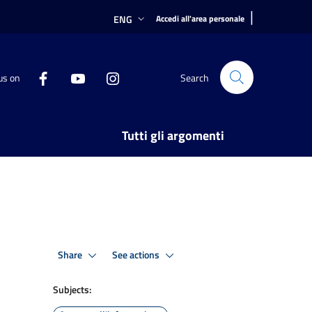
|
ENG
Accedi all'area personale
us on
Search
Tutti gli argomenti
Share
See actions
Subjects: