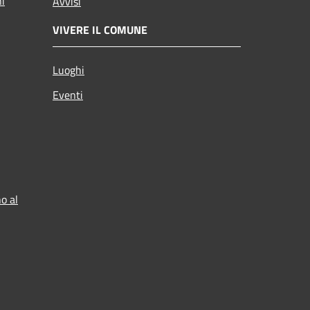
ni
Avvisi
VIVERE IL COMUNE
Luoghi
Eventi
o al