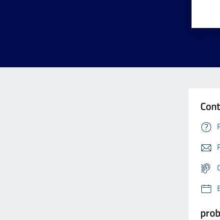
Cont
prob