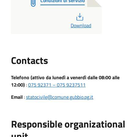
Condizioni di servizio
PDF
Download
Utili
Contacts
Telefono (attivo da lunedì a venerdì dalle 08:00 alle
12:00)
:
075 92371 – 075 9237511
Email
:
statocivile@comune.gubbio.pg.it
Responsible organizational
unit