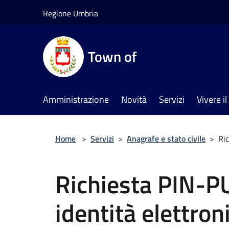
Salta al contenuto principale
Regione Umbria
Town of
Amministrazione
Novità
Servizi
Vivere 
Home
>
Servizi
>
Anagrafe e stato civile
>
Ric
Richiesta PIN-PU
identità elettron