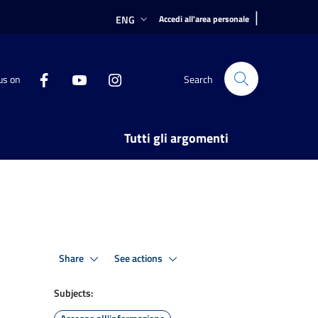
|
ENG
Accedi all'area personale
us on
Search
Tutti gli argomenti
Share
See actions
Subjects: