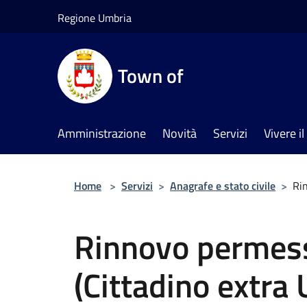
Salta al contenuto principale
Regione Umbria
Town of
Amministrazione
Novità
Servizi
Vivere 
Home
>
Servizi
>
Anagrafe e stato civile
>
Rin
Rinnovo permess
(Cittadino extra 