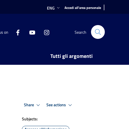
|
ENG
Accedi all'area personale
us on
Search
Tutti gli argomenti
Share
See actions
Subjects: