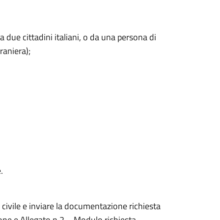
a due cittadini italiani, o da una persona di
raniera);
.
 civile e inviare la documentazione richiesta
ne e Allegato n.2 – Modulo richiesta