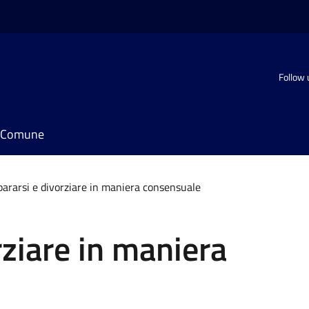
Follow 
il Comune
ararsi e divorziare in maniera consensuale
rziare in maniera