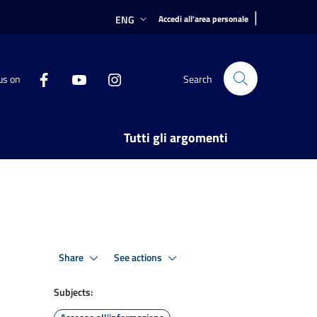
|
ENG
Accedi all'area personale
us on
Search
Tutti gli argomenti
Share
See actions
Subjects: