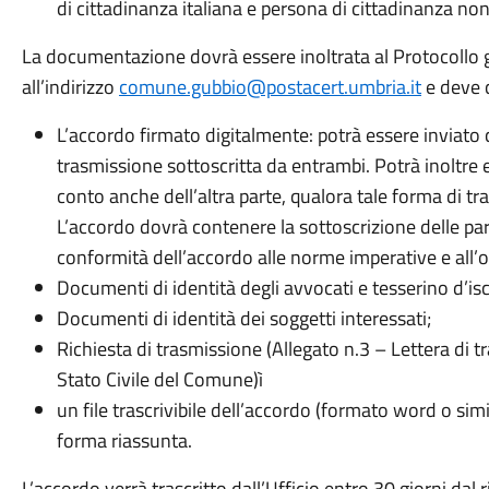
di cittadinanza italiana e persona di cittadinanza non
La documentazione dovrà essere inoltrata al Protocollo 
all’indirizzo
comune.gubbio@postacert.umbria.it
e deve 
L’accordo firmato digitalmente: potrà essere inviat
trasmissione sottoscritta da entrambi. Potrà inoltre 
conto anche dell’altra parte, qualora tale forma di t
L’accordo dovrà contenere la sottoscrizione delle parti
conformità dell’accordo alle norme imperative e all’o
Documenti di identità degli avvocati e tesserino d’iscr
Documenti di identità dei soggetti interessati;
Richiesta di trasmissione (Allegato n.3 – Lettera di t
Stato Civile del Comune)ì
un file trascrivibile dell’accordo (formato word o simil
forma riassunta.
L’accordo verrà trascritto dall’Ufficio entro 30 giorni dal