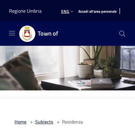
Salta al contenuto principale
|
Regione Umbria
ENG
Accedi all'area personale
Town of
Home
>
Subjects
>
Residenza