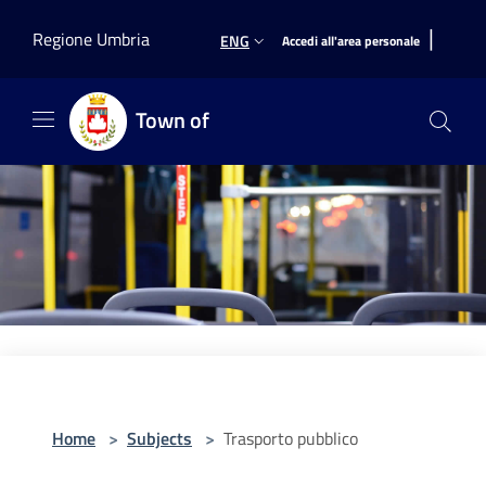
Salta al contenuto principale
|
Regione Umbria
ENG
Accedi all'area personale
Town of
Home
>
Subjects
>
Trasporto pubblico