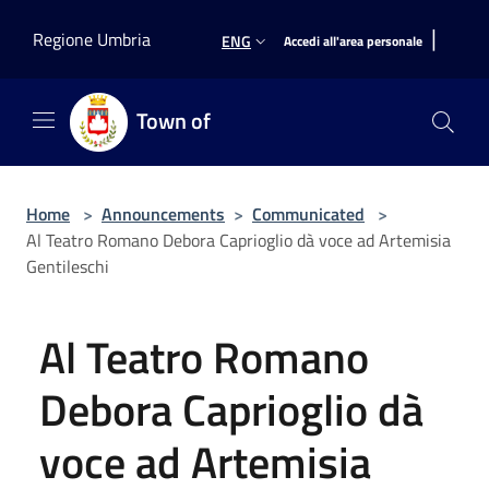
Salta al contenuto principale
|
Regione Umbria
ENG
Accedi all'area personale
Town of
Home
>
Announcements
>
Communicated
>
Al Teatro Romano Debora Caprioglio dà voce ad Artemisia
Gentileschi
Al Teatro Romano
Debora Caprioglio dà
voce ad Artemisia