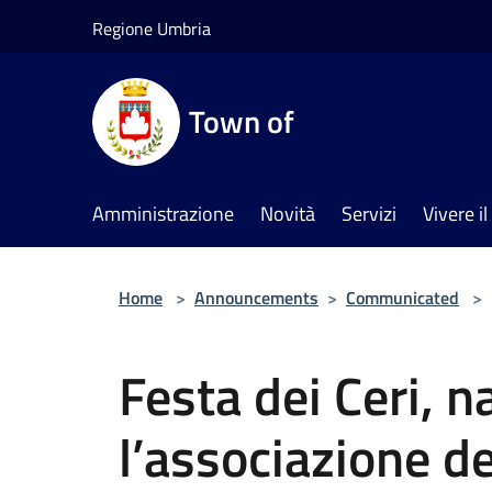
Salta al contenuto principale
Regione Umbria
Town of
Amministrazione
Novità
Servizi
Vivere 
Home
>
Announcements
>
Communicated
>
Festa dei Ceri, n
l’associazione d