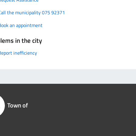
Call the municipality 075 92371
Book an appointment
lems in the city
Report inefficiency
Town of