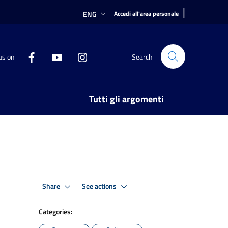
|
ENG
Accedi all'area personale
us on
Search
Tutti gli argomenti
Share
See actions
Categories: