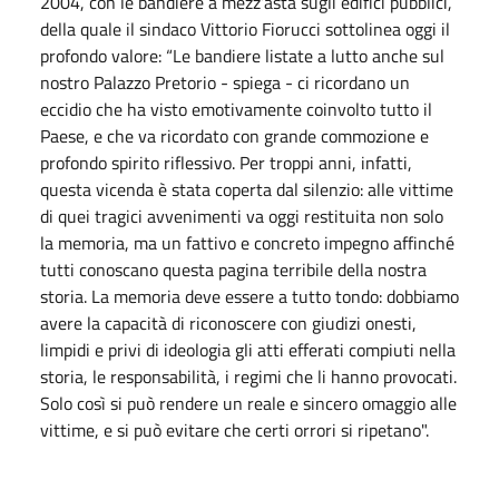
2004, con le bandiere a mezz’asta sugli edifici pubblici,
della quale il sindaco Vittorio Fiorucci sottolinea oggi il
profondo valore: “Le bandiere listate a lutto anche sul
nostro Palazzo Pretorio - spiega - ci ricordano un
eccidio che ha visto emotivamente coinvolto tutto il
Paese, e che va ricordato con grande commozione e
profondo spirito riflessivo. Per troppi anni, infatti,
questa vicenda è stata coperta dal silenzio: alle vittime
di quei tragici avvenimenti va oggi restituita non solo
la memoria, ma un fattivo e concreto impegno affinché
tutti conoscano questa pagina terribile della nostra
storia. La memoria deve essere a tutto tondo: dobbiamo
avere la capacità di riconoscere con giudizi onesti,
limpidi e privi di ideologia gli atti efferati compiuti nella
storia, le responsabilità, i regimi che li hanno provocati.
Solo così si può rendere un reale e sincero omaggio alle
vittime, e si può evitare che certi orrori si ripetano".