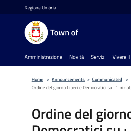
Salta al contenuto principale
Regione Umbria
Town of
Amministrazione
Novità
Servizi
Vivere 
Home
>
Announcements
>
Communicated
>
Ordine del giorno Liberi e Democratici su : ” Inizia
Ordine del giorno
Democratici su : 