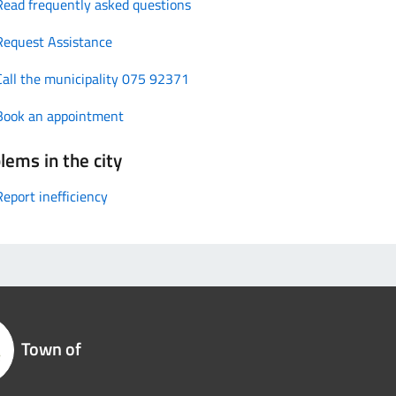
Read frequently asked questions
Request Assistance
Call the municipality 075 92371
Book an appointment
lems in the city
Report inefficiency
Town of