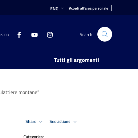
|
ENG
Accedi all'area personale
us on
Search
Tutti gli argomenti
 mulattiere montane”
Share
See actions
Categories: