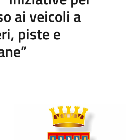
o ai veicoli a
i, piste e
ane”