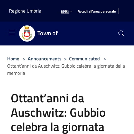
Salta al contenuto principale
|
Regione Umbria
ENG
Accedi all'area personale
Town of
Home
>
Announcements
>
Communicated
>
Ottant’anni da Auschwitz: Gubbio celebra la giornata della
memoria
Ottant’anni da
Auschwitz: Gubbio
celebra la giornata