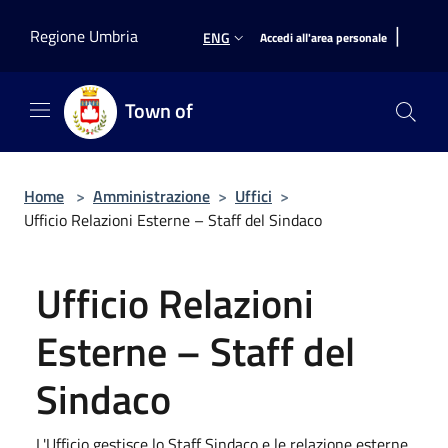
Salta al contenuto principale
|
Regione Umbria
ENG
Accedi all'area personale
Town of
Home
>
Amministrazione
>
Uffici
>
Ufficio Relazioni Esterne – Staff del Sindaco
Ufficio Relazioni
Esterne – Staff del
Sindaco
L'Ufficio gestisce lo Staff Sindaco e le relazione esterne