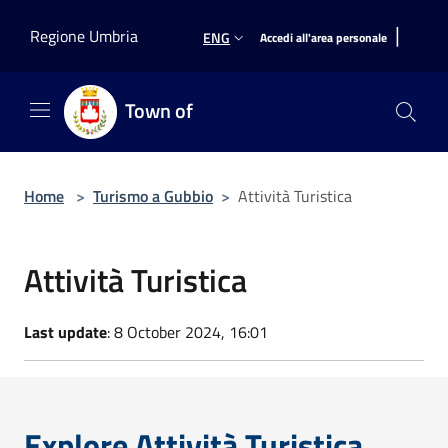
Salta al contenuto principale
|
Regione Umbria
ENG
Accedi all'area personale
Town of
Home
>
Turismo a Gubbio
>
Attività Turistica
Attività Turistica
Last update
: 8 October 2024, 16:01
Explore Attività Turistica