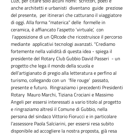
Luzi, per citare solo alcuni nomi: scrittori, poeti e
anche architetti e urbanisti diventano guide preziose
del presente, per itinerari che catturano il viaggiatore
di oggi. Alla forma “materica” delle formelle in
ceramica, è affiancato l’aspetto ‘virtuale’, con
l’apposizione di un QRcode che ricostruisce il percorso
mediante applicativi tecnologi avanzati. “Crediamo
fortemente nella validità di questa idea - spiega il
presidente del Rotary Club Gubbio David Passeri - un
progetto che lega il mondo della scuola e
dell’artigianato di pregio alla letteratura e perfino al
turismo, collegando con un ‘file rouge’ passato,
presente e futuro. Ringraziamo i precedenti Presidenti
Rotary Mauro Marchi, Tiziana Crociani e Massimo
Angeli per essersi interessati a vario titolo al progetto
e ringraziamo altresì il Comune di Gubbio, nella
persona del sindaco Vittorio Fiorucci e in particolare
l’assessore Paola Salciarini, per essersi resa subito
disponibile ad accogliere la nostra proposta, già resa