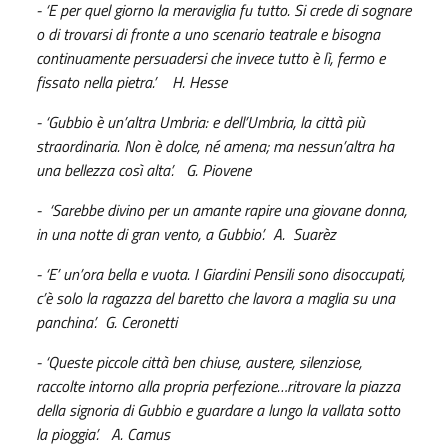
- ‘E per quel giorno la meraviglia fu tutto. Si crede di sognare
o di trovarsi di fronte a uno scenario teatrale e bisogna
continuamente persuadersi che invece tutto è lì, fermo e
fissato nella pietra.’ H. Hesse
- ‘Gubbio è un’altra Umbria: e dell’Umbria, la città più
straordinaria. Non è dolce, né amena; ma nessun’altra ha
una bellezza così alta’. G. Piovene
- ‘Sarebbe divino per un amante rapire una giovane donna,
in una notte di gran vento, a Gubbio’. A. Suarèz
- ‘E’ un’ora bella e vuota. I Giardini Pensili sono disoccupati,
c’è solo la ragazza del baretto che lavora a maglia su una
panchina’. G. Ceronetti
- ‘Queste piccole città ben chiuse, austere, silenziose,
raccolte intorno alla propria perfezione…ritrovare la piazza
della signoria di Gubbio e guardare a lungo la vallata sotto
la pioggia’. A. Camus