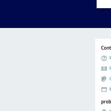
Cont
prob