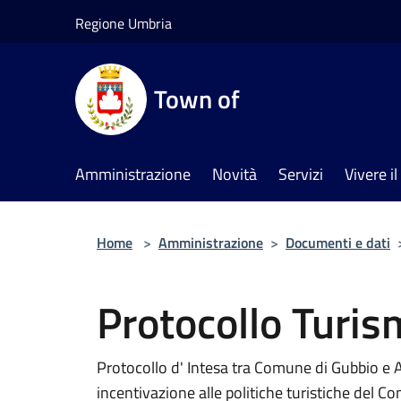
Salta al contenuto principale
Regione Umbria
Town of
Amministrazione
Novità
Servizi
Vivere 
Home
>
Amministrazione
>
Documenti e dati
Protocollo Turis
Protocollo d' Intesa tra Comune di Gubbio e A
incentivazione alle politiche turistiche del 