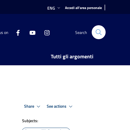
|
ENG
Accedi all'area personale
us on
Search
Tutti gli argomenti
Share
See actions
Subjects: